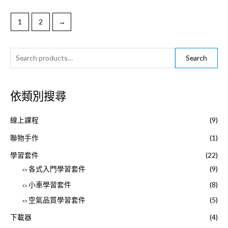
1
2
→
S
Search
e
a
依類別搜尋
r
c
線上課程
(9)
h
f
聯物手作
(1)
o
學習套件
(22)
r
各式入門學習套件
(9)
:
小車學習套件
(8)
空氣品質學習套件
(5)
下載器
(4)