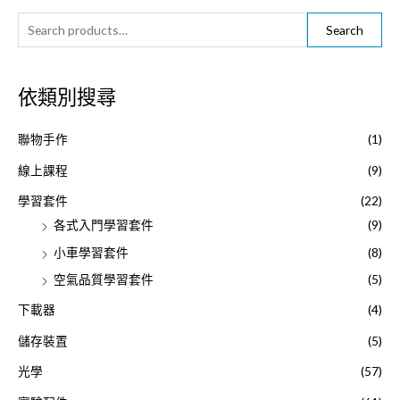
S
Search
e
a
依類別搜尋
r
c
聯物手作
(1)
h
f
線上課程
(9)
o
學習套件
(22)
r
各式入門學習套件
(9)
:
小車學習套件
(8)
空氣品質學習套件
(5)
下載器
(4)
儲存裝置
(5)
光學
(57)