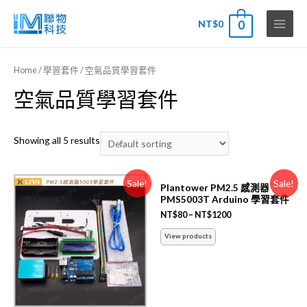
NT$
0
0
Main
Menu
Home
/
學習套件
/ 空氣品質學習套件
空氣品質學習套件
Showing all 5 results
Sale!
Sale!
Plantower PM2.5 感測器
PMS5003T Arduino 學習套件
NT$
80
–
NT$
1200
View products