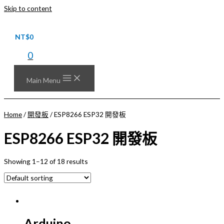
Skip to content
NT$
0
0
Main Menu
Home
/
開發板
/ ESP8266 ESP32 開發板
ESP8266 ESP32 開發板
Showing 1–12 of 18 results
Arduino