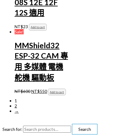
08S 12E 12F
12S 適用
NT$
23
Add to cart
Sale!
MMShield32
ESP-32 CAM 專
用 多媒體 電機
舵機 驅動板
NT$
600
NT$
550
Add to cart
1
2
→
Search for:
Search