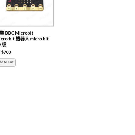
裝 BBC Microbit
cro:bit 機器人 micro bit
.2版
T$
700
dd to cart