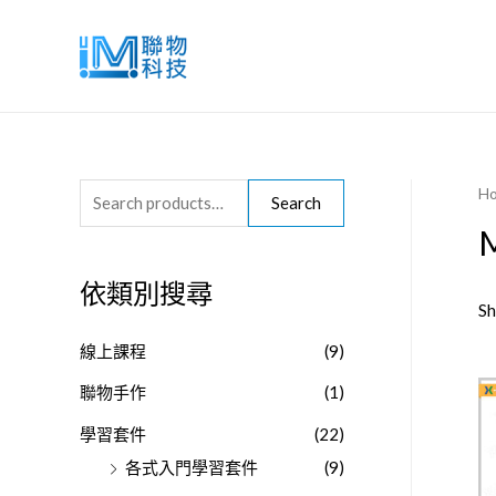
H
S
Search
e
a
依類別搜尋
r
Sh
c
線上課程
(9)
h
聯物手作
(1)
f
o
學習套件
(22)
r
各式入門學習套件
(9)
: