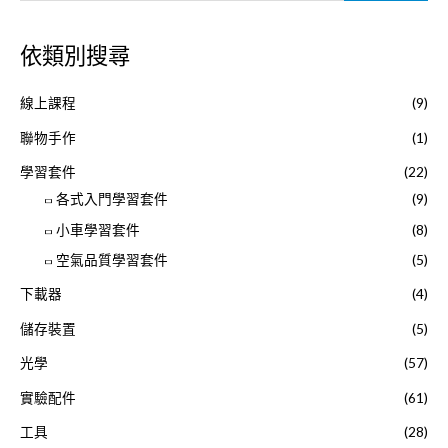
e
a
依類別搜尋
r
c
線上課程
(9)
h
f
聯物手作
(1)
o
學習套件
(22)
r
各式入門學習套件
(9)
:
小車學習套件
(8)
空氣品質學習套件
(5)
下載器
(4)
儲存裝置
(5)
光學
(57)
實驗配件
(61)
工具
(28)