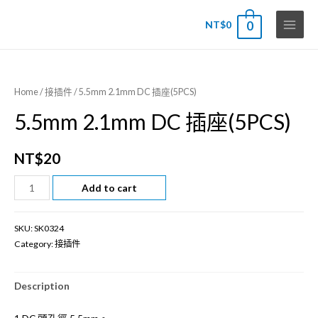
NT$
0
0
Main
Menu
Home
/
接插件
/ 5.5mm 2.1mm DC 插座(5PCS)
5.5mm 2.1mm DC 插座(5PCS)
NT$
20
5.5mm
Add to cart
2.1mm
DC
SKU:
SK0324
插
Category:
接插件
座
(5PCS)
Description
quantity