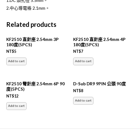
1.DC 頭孔徑 5.5mm。
2.中心導電樁 2.1mm。
Related products
KF2510 直針座 2.54mm 3P
KF2510 直針座 2.54mm 4P
180度(5PCS)
180度(5PCS)
NT$
5
NT$
7
Add to cart
Add to cart
KF2510 彎針座 2.54mm 6P 90
D-Sub DR9 9PIN 公頭 90度
度(5PCS)
NT$
8
NT$
12
Add to cart
Add to cart