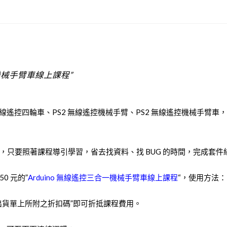
控
三
合
一
機
械
一機械手臂車線上課程”
手
臂
S2 無線遙控四輪車、PS2 無線遙控機械手臂、PS2 無線遙控機械
車
線
上
只要照著課程導引學習，省去找資料、找 BUG 的時間，完成套
課
程
0 元的”
Arduino 無線遙控三合一機械手臂車線上課程
“，使用方法：
quantity
出貨單上所附之折扣碼”即可折抵課程費用。